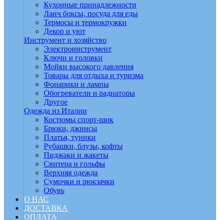
Кухонные принадлежности
Ланч боксы, посуда для еды
Термосы и термокружки
Декор и уют
Инструмент и хозяйство
Электроинструмент
Ключи и головки
Мойки высокого давления
Товары для отдыха и туризма
Фонарики и лампы
Обогреватели и радиаторы
Другое
Одежда из Италии
Костюмы спорт-шик
Брюки, джинсы
Платья, туники
Рубашки, блузы, кофты
Пиджаки и жакеты
Свитера и гольфы
Верхняя одежда
Сумочки и рюкзачки
Обувь
О НАС
ДОСТАВКА
ОПЛАТА