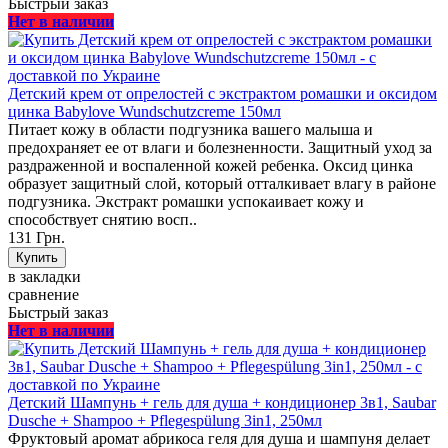
Быстрый заказ
Нет в наличии
Детский крем от опрелостей с экстрактом ромашки и оксидом
цинка Babylove Wundschutzcreme 150мл
Питает кожу в области подгузника вашего малыша и
предохраняет ее от влаги и болезненности. Защитный уход за
раздраженной и воспаленной кожей ребенка. Оксид цинка
образует защитный слой, который отталкивает влагу в районе
подгузника. Экстракт ромашки успокаивает кожу и
способствует снятию восп..
131 Грн.
в закладки
сравнение
Быстрый заказ
Нет в наличии
Детский Шампунь + гель для душа + кондиционер 3в1, Saubar
Dusche + Shampoo + Pflegespülung 3in1, 250мл
Фруктовый аромат абрикоса геля для душа и шампуня делает