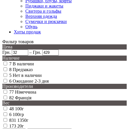
Рубашки, блузы, кофты
Пиджаки и жакеты
Свитера и гольфы
Верхняя одежда
Сумочки и рюкзачки
Обувь
Хиты продаж
Фильтр товаров
Цена
Грн.
–
Грн.
Наличие
7
В наличии
8
Предзаказ
5
Нет в наличии
6
Ожидание 2-3 дня
Производители
77
Німеччина
82
Франція
Вес
48
100г
6
100гр
831
1350г
173
20г