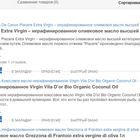
Сравнение товаров (0)
Сортировка
e Extra Virgin – нерафинированное оливковое масло высшей 
 Piacere Extra Virgin – нерафинированное оливковое масло высшей категори
ским путем. Оливковое масло первого отжима "Piacere" произведено благода
..
.
В ЗАКЛАДКИ
СРАВНЕНИЕ
БЫСТРЫЙ ЗАКАЗ
ированное Virgin Vita D'or Bio Organic Coconut Oil
кое нерафинированное кокосовое масло Virgin Vita D'or Bio Organic Coconut 
ости в домашней кулинарии. Все, кто хотя бы раз пробовал жаленную рыбу, о
тот..
.
В ЗАКЛАДКИ
СРАВНЕНИЕ
БЫСТРЫЙ ЗАКАЗ
ое масло Grezzona di Frantoio extra vergine di oliva 1л