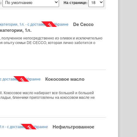
:
На странице:
De Cecco
Нет в наличии
категории, 1л.
и, полученное непосредственно из оливок и исключительно
ря опыту семьи DE CECCO, которая лично заботится о
Кокосовое масло
Нет в наличии
Oil. Кокосовое масло набирает все большей и большей
ладьи, блинчики приготовлены на кокосовом масле не
Нефильтрованное
Нет в наличии