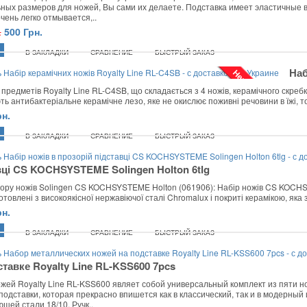
ных размеров для ножей, Вы сами их делаете. Подставка имеет эластичные 
чень легко отмывается,..
.
500 Грн.
В ЗАКЛАДКИ
СРАВНЕНИЕ
БЫСТРЫЙ ЗАКАЗ
Наб
Нет в наличии
 предметів Royalty Line RL-C4SB, що складається з 4 ножів, керамічного скребк
ь антибактеріальне керамічне лезо, яке не окислює поживні речовини в їжі, тому
рн.
В ЗАКЛАДКИ
СРАВНЕНИЕ
БЫСТРЫЙ ЗАКАЗ
вці CS KOCHSYSTEME Solingen Holton 6tlg
ору ножів Solingen CS KOCHSYSTEME Holton (061906): Набір ножів CS KOCHS
отовлені з високоякісної нержавіючої сталі Chromalux і покриті керамікою, яка 
рн.
В ЗАКЛАДКИ
СРАВНЕНИЕ
БЫСТРЫЙ ЗАКАЗ
ставке Royalty Line RL-KSS600 7pcs
жей Royalty Line RL-KSS600 являет собой универсальный комплект из пяти но
подставки, которая прекрасно впишется как в классический, так и в модерны
щей стали 18/10. Ручк..