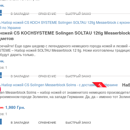
рн.
В ЗАКЛАДКИ
СРАВНЕНИЕ
БЫСТРЫЙ ЗАКАЗ
ножей CS KOCHSYSTEME Solingen SOLTAU 12tlg Messerblock
дметов
тречайте! Еще один шедевр с легендарного немецкого города ножей и лезвий 
EME – Набор ножей SOLTAU Messerblock 12 tlg. Ножи изготовлены традици
будут дарить только..
рн.
В ЗАКЛАДКИ
СРАВНЕНИЕ
БЫСТРЫЙ ЗАКАЗ
Наб
Нет в наличии
gen Messerblock Solms – набор ножей от знаменитого немецкого производит
дноименном городе Золинген, на западе Германии. Да, да – именно тот Золин
рн.
1,980 Грн.
В ЗАКЛАДКИ
СРАВНЕНИЕ
БЫСТРЫЙ ЗАКАЗ