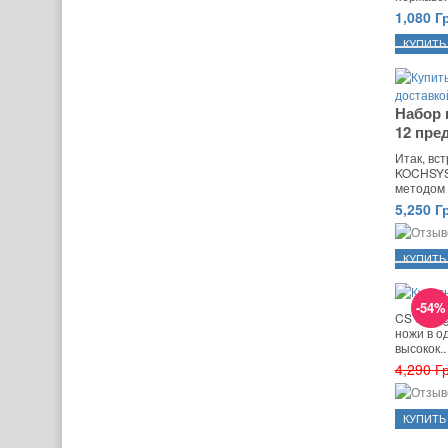
1,080 Г
Набор 
12 пре
Итак, вс
KOCHSYST
методом 
5,250 Г
-54%
CS Solin
ножи в о
высокок..
4,290 Г