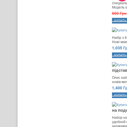
специаль
Модель о
660 Грн
Набір з 6
Ножі мают
1,035 Г
підста
Опис наб
ножів виг
1,400 Г
на под
Набор но
удобной 
нержавею