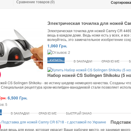
Сравнение товаров (0)
Сортировка
Электрическая точилка для ножей Ca
Электрическая точилка для ножей Camry CR 4469 
вещь в каждом доме. Ведь ножи есть у всех, и все
волнуйтесь, это замечательное изобретение сохр
1,060 Грн.
В ЗАКЛАДКИ
СРАВНЕНИЕ
Б
Набор ножей CS Solingen Shikoku (5 н
жей CS Solingen Shikoku - во истину шедевр немецкого качества. Созданы что
! Специальная рецептура хром-молибден-ванадиевой стали‎ позволяет использ
Грн.
6,500 Грн.
В ЗАКЛАДКИ
СРАВНЕНИЕ
БЫСТРЫЙ ЗАКАЗ
Подставк
чная вещь для кухни, которая украсит Ваше рабочее место, не занимая много 