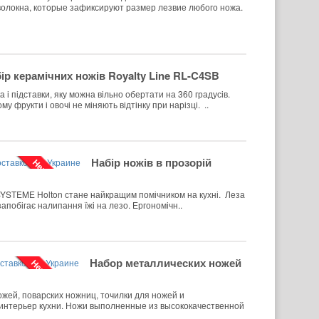
волокна, которые зафиксируют размер лезвие любого ножа.
ір керамічних ножів Royalty Line RL-C4SB
а і підставки, яку можна вільно обертати на 360 градусів.
 фрукти і овочі не міняють відтінку при нарізці. ..
Набір ножів в прозорій
Нет в наличии
YSTEME Holton стане найкращим помічником на кухні. Леза
запобігає налипання їжі на лезо. Ергономічн..
Набор металлических ножей
Нет в наличии
жей, поварских ножниц, точилки для ножей и
й интерьер кухни. Ножи выполненные из высококачественной