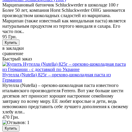
Марципановый батончик Schluckwerder в шоколаде 100 г
Более 50 лет, компания Horst Schluckwerder OHG занимается
производством шоколадных сладостей из марципана.
Марципан (также известный как миндальная паста) является
натуральным продуктом из тертого миндаля и сахара. Его
часто пок..
95 Грн.
в закладки
сравнение
Быстрый заказ
Нутелла (Nutella) 825г – орехово-шоколадная паста из
Германии
Нутелла (Nutella) – орехово-шоколадная паста известного
итальянского производителя Ferrero. Вот уже больше шести
десятков лет приносит хорошее настроение семейному
завтраку по всему миру. ЕЕ любят взрослые и дети, ведь
невозможно представить себе лучшего дополнения к свежему
хлебу или..
470 Грн.