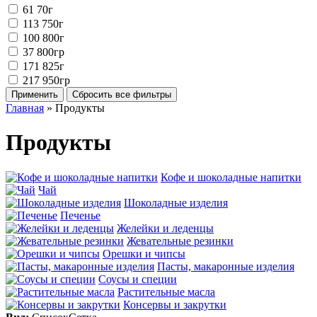
61
70г
113
750г
100
800г
37
800гр
171
825г
217
950гр
Главная
» Продукты
Продукты
Кофе и шоколадные напитки
Чай
Шоколадные изделия
Печенье
Желейки и леденцы
Жевательные резинки
Орешки и чипсы
Пасты, макаронные изделия
Соусы и специи
Растительные масла
Консервы и закрутки