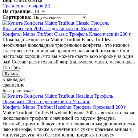
Вид:
Список
Сетка
Сравнение товаров (0)
На странице:
Сортировка:
Конфеты Maitre Truffout Classic Трюфель Классический 200 г
Шоколадные конфеты Maitre Truffout Fancy Truffles -
необычные шоколадные трюфельные конфеты - это нежные
классические сливочные пралине в какаовой посыпке. Они
настолько хороши, что вы можете съесть всю коробку за один
раз! Состав: растительный жир (пальмовое масло, масло паль..
155 Грн.
в закладки
сравнение
Быстрый заказ
Конфеты Maitre Truffout Hazelnut Трюфель Ореховый 200 г
Maitre Truffout Truffles Hazelnut Flavour, 200 г - восхитительные
шоколадные трюфели с начинкой со вкусом фундука.
Нежный, приятный вкус станет великолепным дополнением к
чаю или кофе, а также в сочетании с сухим красным вином в
минуты досуга, что без сомнения, придется по вкусу