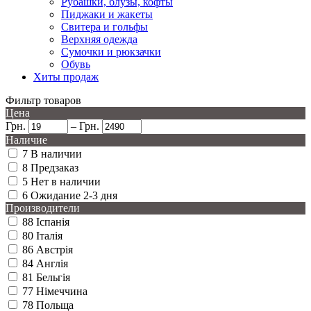
Рубашки, блузы, кофты
Пиджаки и жакеты
Свитера и гольфы
Верхняя одежда
Сумочки и рюкзачки
Обувь
Хиты продаж
Фильтр товаров
Цена
Грн.
–
Грн.
Наличие
7
В наличии
8
Предзаказ
5
Нет в наличии
6
Ожидание 2-3 дня
Производители
88
Іспанія
80
Італія
86
Австрія
84
Англія
81
Бельгія
77
Німеччина
78
Польща