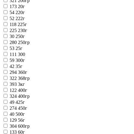
321
200гр
173
20г
54
220г
52
222г
118
225г
225
230г
30
250г
280
250гр
53
25г
111
300
59
300г
42
35г
294
360г
322
368гр
393
3кг
122
400г
324
400гр
49
425г
274
450г
40
500г
129
56г
304
600гр
133
60г