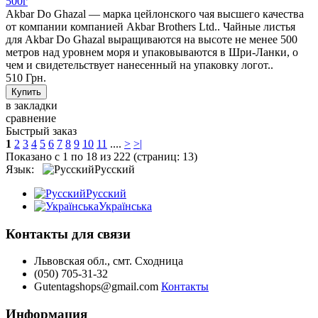
500г
Akbar Do Ghazal ― марка цейлонского чая высшего качества
от компании компанией Akbar Brothers Ltd.. Чайные листья
для Akbar Do Ghazal выращиваются на высоте не менее 500
метров над уровнем моря и упаковываются в Шри-Ланки, о
чем и свидетельствует нанесенный на упаковку логот..
510 Грн.
в закладки
сравнение
Быстрый заказ
1
2
3
4
5
6
7
8
9
10
11
....
>
>|
Показано с 1 по 18 из 222 (страниц: 13)
Язык:
Русский
Русский
Українська
Контакты для связи
Львовская обл., смт. Сходница
(050) 705-31-32
Gutentagshops@gmail.com
Контакты
Информация