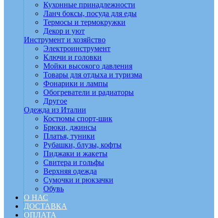
Кухонные принадлежности
Ланч боксы, посуда для еды
Термосы и термокружки
Декор и уют
Инструмент и хозяйство
Электроинструмент
Ключи и головки
Мойки высокого давления
Товары для отдыха и туризма
Фонарики и лампы
Обогреватели и радиаторы
Другое
Одежда из Италии
Костюмы спорт-шик
Брюки, джинсы
Платья, туники
Рубашки, блузы, кофты
Пиджаки и жакеты
Свитера и гольфы
Верхняя одежда
Сумочки и рюкзачки
Обувь
О НАС
ДОСТАВКА
ОПЛАТА