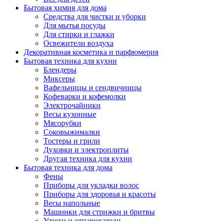
Бытовая химия для дома
Средства для чистки и уборки
Для мытья посуды
Для стирки и глажки
Освежители воздуха
Декоративная косметика и парфюмерия
Бытовая техника для кухни
Блендеры
Миксеры
Вафельницы и сендвичницы
Кофеварки и кофемолки
Электрочайники
Весы кухонные
Мясорубки
Соковыжималки
Тостеры и грили
Духовки и электроплиты
Другая техника для кухни
Бытовая техника для дома
Фены
Приборы для укладки волос
Приборы для здоровья и красоты
Весы напольные
Машинки для стрижки и бритвы
Утюги и отпариватели