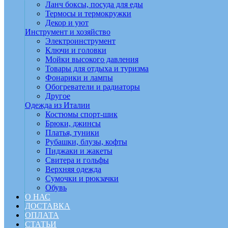
Ланч боксы, посуда для еды
Термосы и термокружки
Декор и уют
Инструмент и хозяйство
Электроинструмент
Ключи и головки
Мойки высокого давления
Товары для отдыха и туризма
Фонарики и лампы
Обогреватели и радиаторы
Другое
Одежда из Италии
Костюмы спорт-шик
Брюки, джинсы
Платья, туники
Рубашки, блузы, кофты
Пиджаки и жакеты
Свитера и гольфы
Верхняя одежда
Сумочки и рюкзачки
Обувь
О НАС
ДОСТАВКА
ОПЛАТА
СТАТЬИ