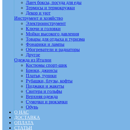
Ланч боксы, посуда для еды
Термосы и термокружки
Декор и уют
Инструмент и хозяйство
Электроинструмент
Ключи и головки
Мойки высокого давления
Товары для отдыха и туризма
Фонарики и лампы
Обогреватели и радиаторы
Другое
Одежда из Италии
Костюмы спорт-шик
Брюки, джинсы
Платья, туники
Рубашки, блузы, кофты
Пиджаки и жакеты
Свитера и гольфы
Верхняя одежда
Сумочки и рюкзачки
Обувь
О НАС
ДОСТАВКА
ОПЛАТА
СТАТЬИ