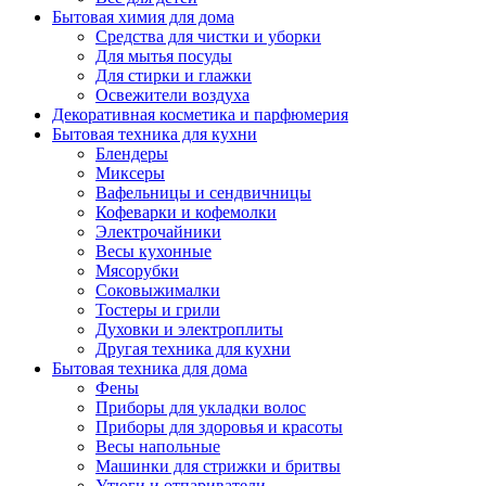
Бытовая химия для дома
Средства для чистки и уборки
Для мытья посуды
Для стирки и глажки
Освежители воздуха
Декоративная косметика и парфюмерия
Бытовая техника для кухни
Блендеры
Миксеры
Вафельницы и сендвичницы
Кофеварки и кофемолки
Электрочайники
Весы кухонные
Мясорубки
Соковыжималки
Тостеры и грили
Духовки и электроплиты
Другая техника для кухни
Бытовая техника для дома
Фены
Приборы для укладки волос
Приборы для здоровья и красоты
Весы напольные
Машинки для стрижки и бритвы
Утюги и отпариватели