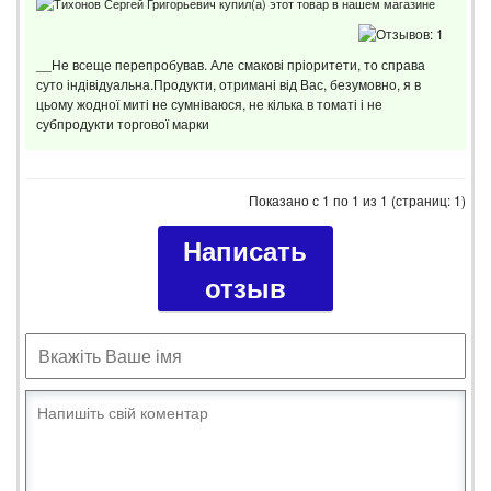
__Не всеще перепробував. Але смакові пріоритети, то справа
суто індівідуальна.Продукти, отримані від Вас, безумовно, я в
цьому жодної миті не сумніваюся, не кілька в томаті і не
субпродукти торгової марки
Показано с 1 по 1 из 1 (страниц: 1)
Написать
отзыв