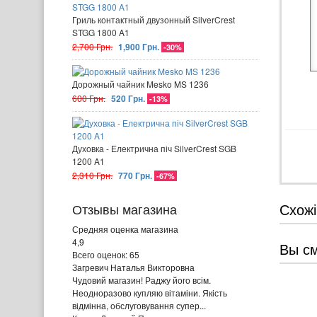
Гриль контактный двузонный SilverCrest
STGG 1800 A1
2,700 Грн.
1,900 Грн.
-30%
Дорожный чайник Mesko MS 1236
600 Грн.
520 Грн.
-13%
Духовка - Електрична піч SilverCrest SGB
1200 A1
2,310 Грн.
770 Грн.
-67%
Схожі
Отзывы магазина
Средняя оценка магазина
4,9
Вы с
Всего оценок: 65
Загревич Наталья Викторовна
Чудовий магазин! Раджу його всім.
Неодноразово купляю вітаміни. Якість
відмінна, обслуговування супер...