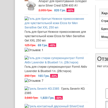
Апарат для приготування солодкої
вати Silver Crest SZW 400 A1
2,055 Грн.
820 Грн.
-60%
Хар
Стра
Бре
Гель для бритья Нежное прикосновение для
чувствительной кожи Elcos for Men Sensitive
Мощ
Gel XXL 250 мл
125 Грн.
69 Грн.
-45%
Отз
Нет отз
Гель для стирки суперконцентрат Formil Aktiv
Lavender & Bluebell 1л. (28стирок)
290 Грн.
165 Грн.
-43%
Гриль Severin KG
2385
3,840 Грн.
1,920 Грн.
-50%