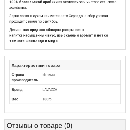
100% бразильской арабики
из экологически чистого сельского
хозяйства.
Зерна зреют в сухом климате плато Серрадо, а сбор урожая
проходит с июля по сентябрь.
Деликатная
средняя обжарка
раскрывает в
напитке
насыщенный вкус,
изысканный аромат
и
нотки
темного шоколада и меда.
Характеристики товара
Страна
Италия
производитель
Бренд
LAVAZZA
Вес
180гр
Отзывы о товаре (0)