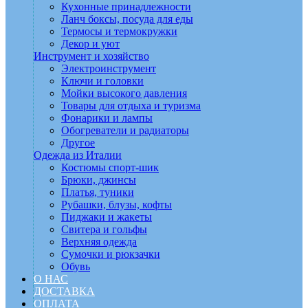
Кухонные принадлежности
Ланч боксы, посуда для еды
Термосы и термокружки
Декор и уют
Инструмент и хозяйство
Электроинструмент
Ключи и головки
Мойки высокого давления
Товары для отдыха и туризма
Фонарики и лампы
Обогреватели и радиаторы
Другое
Одежда из Италии
Костюмы спорт-шик
Брюки, джинсы
Платья, туники
Рубашки, блузы, кофты
Пиджаки и жакеты
Свитера и гольфы
Верхняя одежда
Сумочки и рюкзачки
Обувь
О НАС
ДОСТАВКА
ОПЛАТА