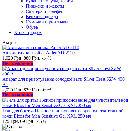
Рубашки, блузы, кофты
Пиджаки и жакеты
Свитера и гольфы
Верхняя одежда
Сумочки и рюкзачки
Обувь
Хиты продаж
Акции
Автоматична плойка Adler AD 2110
1,020 Грн.
880 Грн.
-14%
Нет в наличии
Апарат для приготування солодкої вати Silver Crest SZW 400
A1
2,055 Грн.
820 Грн.
-60%
Нет в наличии
Гель для бритья Нежное прикосновение для чувствительной
кожи Elcos for Men Sensitive Gel XXL 250 мл
125 Грн.
69 Грн.
-45%