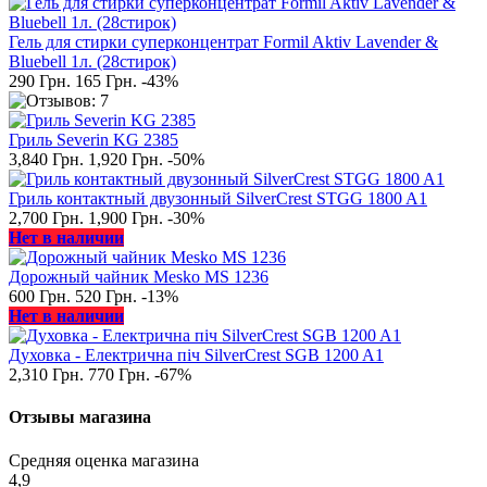
Гель для стирки суперконцентрат Formil Aktiv Lavender &
Bluebell 1л. (28стирок)
290 Грн.
165 Грн.
-43%
Гриль Severin KG 2385
3,840 Грн.
1,920 Грн.
-50%
Гриль контактный двузонный SilverCrest STGG 1800 A1
2,700 Грн.
1,900 Грн.
-30%
Нет в наличии
Дорожный чайник Mesko MS 1236
600 Грн.
520 Грн.
-13%
Нет в наличии
Духовка - Електрична піч SilverCrest SGB 1200 A1
2,310 Грн.
770 Грн.
-67%
Отзывы магазина
Средняя оценка магазина
4,9