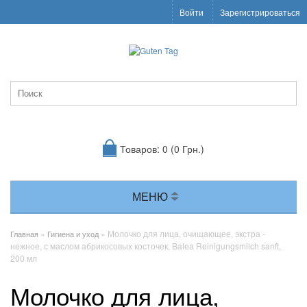
Войти
Зарегистрироваться
Товаров: 0 (0 Грн.)
МЕНЮ
»
» Молочко для лица, очищающее, экстра -
Главная
Гигиена и уход
нежное, с маслом абрикосовых косточек, Balea Reinigungsmilch sanft,
200 мл
Молочко для лица,