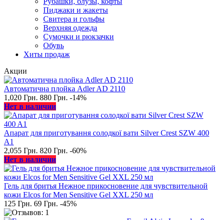
Рубашки, блузы, кофты
Пиджаки и жакеты
Свитера и гольфы
Верхняя одежда
Сумочки и рюкзачки
Обувь
Хиты продаж
Акции
Автоматична плойка Adler AD 2110
1,020 Грн.
880 Грн.
-14%
Нет в наличии
Апарат для приготування солодкої вати Silver Crest SZW 400
A1
2,055 Грн.
820 Грн.
-60%
Нет в наличии
Гель для бритья Нежное прикосновение для чувствительной
кожи Elcos for Men Sensitive Gel XXL 250 мл
125 Грн.
69 Грн.
-45%