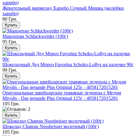
Жевательный мармелад Харибо Сочный Мишка (желейки
харибо)
80 Грн.
Марципан Schluckwerder (100г)
95 Грн.
Шоколадный Дед Мороз Favorina Schoko-Lollys на палочке 90г
99 Грн.
Оригинальные швейцарские травяные леденцы с Медом
Mivolis - Das gesunde Plus Original 125г - 4058172015281
105 Грн.
Шоколад Chateau Nussbeisser молочный (100г)
105 Грн.