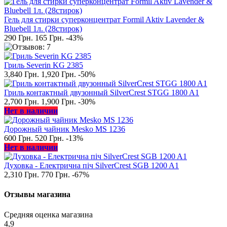
Гель для стирки суперконцентрат Formil Aktiv Lavender &
Bluebell 1л. (28стирок)
290 Грн.
165 Грн.
-43%
Гриль Severin KG 2385
3,840 Грн.
1,920 Грн.
-50%
Гриль контактный двузонный SilverCrest STGG 1800 A1
2,700 Грн.
1,900 Грн.
-30%
Нет в наличии
Дорожный чайник Mesko MS 1236
600 Грн.
520 Грн.
-13%
Нет в наличии
Духовка - Електрична піч SilverCrest SGB 1200 A1
2,310 Грн.
770 Грн.
-67%
Отзывы магазина
Средняя оценка магазина
4,9