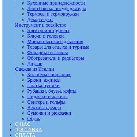
Кухонные принадлежности
Ланч боксы, посуда для еды
Термосы и термокружки
Декор и уют
Инструмент и хозяйство
Электроинструмент
Ключи и головки
Мойки высокого давления
Товары для отдыха и туризма
Фонарики и лампы
Обогреватели и радиаторы
Другое
Одежда из Италии
Костюмы спорт-шик
Брюки, джинсы
Платья, туники
Рубашки, блузы, кофты
Пиджаки и жакеты
Свитера и гольфы
Верхняя одежда
Сумочки и рюкзачки
Обувь
О НАС
ДОСТАВКА
ОПЛАТА