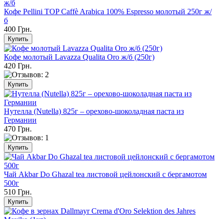
Кофе Pellini TOP Caffè Arabica 100% Espresso молотый 250г ж/
б
400 Грн.
Кофе молотый Lavazza Qualita Oro ж/б (250г)
420 Грн.
Нутелла (Nutella) 825г – орехово-шоколадная паста из
Германии
470 Грн.
Чай Akbar Do Ghazal tea листовой цейлонский с бергамотом
500г
510 Грн.