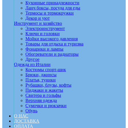
Кухонные принадлежности
Ланч боксы, посуда для еды
Термосы и термокружки
Декор и уют
Инструмент и хозяйство
Электроинструмент
Ключи и головки
Мойки высокого давления
Товары для отдыха и туризма
Фонарики и лампы
Обогреватели и радиаторы
Другое
Одежда из Италии
Костюмы спорт-шик
Брюки, джинсы
Платья, туники
Рубашки, блузы, кофты
Пиджаки и жакеты
Свитера и гольфы
Верхняя одежда
Сумочки и рюкзачки
Обувь
О НАС
ДОСТАВКА
ОПЛАТА