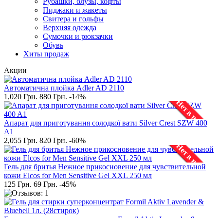
Рубашки, блузы, кофты
Пиджаки и жакеты
Свитера и гольфы
Верхняя одежда
Сумочки и рюкзачки
Обувь
Хиты продаж
Акции
Автоматична плойка Adler AD 2110
1,020 Грн.
880 Грн.
-14%
Нет в наличии
Апарат для приготування солодкої вати Silver Crest SZW 400
A1
2,055 Грн.
820 Грн.
-60%
Нет в наличии
Гель для бритья Нежное прикосновение для чувствительной
кожи Elcos for Men Sensitive Gel XXL 250 мл
125 Грн.
69 Грн.
-45%