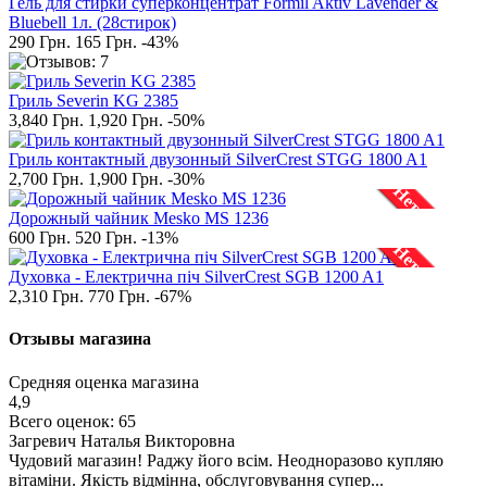
Гель для стирки суперконцентрат Formil Aktiv Lavender &
Bluebell 1л. (28стирок)
290 Грн.
165 Грн.
-43%
Гриль Severin KG 2385
3,840 Грн.
1,920 Грн.
-50%
Гриль контактный двузонный SilverCrest STGG 1800 A1
2,700 Грн.
1,900 Грн.
-30%
Нет в наличии
Дорожный чайник Mesko MS 1236
600 Грн.
520 Грн.
-13%
Нет в наличии
Духовка - Електрична піч SilverCrest SGB 1200 A1
2,310 Грн.
770 Грн.
-67%
Отзывы магазина
Средняя оценка магазина
4,9
Всего оценок: 65
Загревич Наталья Викторовна
Чудовий магазин! Раджу його всім. Неодноразово купляю
вітаміни. Якість відмінна, обслуговування супер...