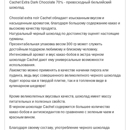
Cachet Extra Dark Chocolate 70% - превосходный бельгийский
шоколад.
Chocolat extra noir Cachet обладает изысканным вкусом и
насыщенным ароматом, благодаря большому содержанию какао и
высокому качеству продукта.
Натуральный черный шоколад по достоинству оценят настоящие
гурманы.
Презентабельная упаковка весом 300 гр может служить
достойным подарком любимому и близкому человеку.
Интенсивный аромат и вкус какао-бобов в экстра черном
шоколаде Cachet дают ему универсальные возможности
использования.
Лакомство можно применять в качестве начинки пирога или
пудинга, ведь вкус совершенного великолепного черного шоколада
будет хорош как в твердой плитке, так и в топленом виде в
кулинарном шедевре!
Кроме великолепных вкусовых качеств, шоколад имеет массу
питательных и полезных свойств.
В черном шоколаде Cachet содержится большее количество
какао-бобов и антиоксидантов по сравнению с зеленым чаем и
красным вином.
Благодаря своему составу, употребление черного шоколада