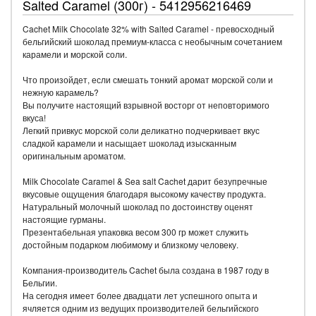
Salted Caramel (300г) - 5412956216469
Cachet Milk Chocolate 32% with Salted Caramel - превосходный
бельгийский шоколад премиум-класса с необычным сочетанием
карамели и морской соли.
Что произойдет, если смешать тонкий аромат морской соли и
нежную карамель?
Вы получите настоящий взрывной восторг от неповторимого
вкуса!
Легкий привкус морской соли деликатно подчеркивает вкус
сладкой карамели и насыщает шоколад изысканным
оригинальным ароматом.
Milk Chocolate Caramel & Sea salt Cachet дарит безупречные
вкусовые ощущения благодаря высокому качеству продукта.
Натуральный молочный шоколад по достоинству оценят
настоящие гурманы.
Презентабельная упаковка весом 300 гр может служить
достойным подарком любимому и близкому человеку.
Компания-производитель Cachet была создана в 1987 году в
Бельгии.
На сегодня имеет более двадцати лет успешного опыта и
ячляется одним из ведущих производителей бельгийского