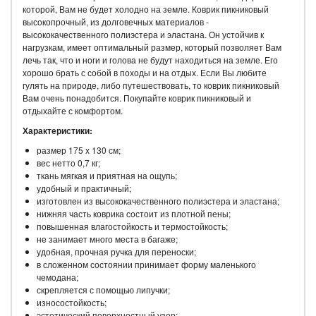
которой, Вам не будет холодно на земле. Коврик пикниковый
высокопрочный, из долговечных материалов -
высококачественного полиэстера и эластана. Он устойчив к
нагрузкам, имеет оптимальный размер, который позволяет Вам
лечь так, что и ноги и голова не будут находиться на земле. Его
хорошо брать с собой в походы и на отдых. Если Вы любите
гулять на природе, либо путешествовать, то коврик пикниковый
Вам очень понадобится. Покупайте коврик пикниковый и
отдыхайте с комфортом.
Характеристики:
размер 175 х 130 см;
вес нетто 0,7 кг;
ткань мягкая и приятная на ощупь;
удобный и практичный;
изготовлен из высококачественного полиэстера и эластана;
нижняя часть коврика состоит из плотной пены;
повышенная влагостойкость и термостойкость;
не занимает много места в багаже;
удобная, прочная ручка для переноски;
в сложенном состоянии принимает форму маленького
чемодана;
скрепляется с помощью липучки;
износостойкость;
эстетический поверхностный узор;