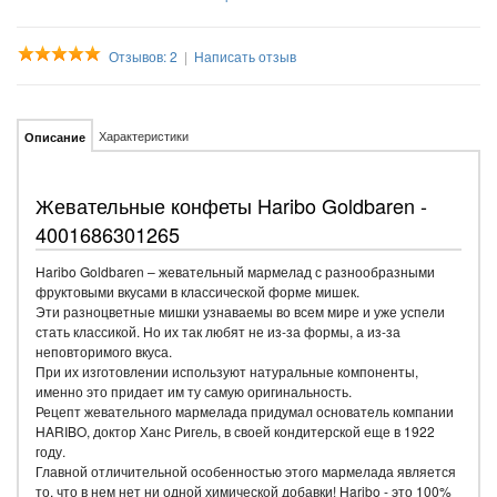
Отзывов: 2
|
Написать отзыв
Характеристики
Описание
Жевательные конфеты Haribo Goldbaren -
4001686301265
Haribo Goldbaren – жевательный мармелад с разнообразными
фруктовыми вкусами в классической форме мишек.
Эти разноцветные мишки узнаваемы во всем мире и уже успели
стать классикой. Но их так любят не из-за формы, а из-за
неповторимого вкуса.
При их изготовлении используют натуральные компоненты,
именно это придает им ту самую оригинальность.
Рецепт жевательного мармелада придумал основатель компании
HARIBO, доктор Ханс Ригель, в своей кондитерской еще в 1922
году.
Главной отличительной особенностью этого мармелада является
то, что в нем нет ни одной химической добавки! Haribo - это 100%