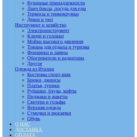
Кухонные принадлежности
Ланч боксы, посуда для еды
Термосы и термокружки
Декор и уют
Инструмент и хозяйство
Электроинструмент
Ключи и головки
Мойки высокого давления
Товары для отдыха и туризма
Фонарики и лампы
Обогреватели и радиаторы
Другое
Одежда из Италии
Костюмы спорт-шик
Брюки, джинсы
Платья, туники
Рубашки, блузы, кофты
Пиджаки и жакеты
Свитера и гольфы
Верхняя одежда
Сумочки и рюкзачки
Обувь
О НАС
ДОСТАВКА
ОПЛАТА