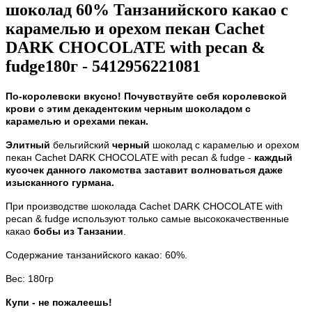
шоколад 60% Танзанийского какао с
карамелью и орехом пекан Cachet
DARK CHOCOLATE with pecan &
fudge180г - 5412956221081
По-королевски вкусно! Почувствуйте себя королевской
крови с этим декадентским черным шоколадом с
карамелью и орехами пекан.
Элитный
бельгийский
черный
шоколад с карамелью и орехом
пекан Cachet DARK CHOCOLATE with pecan & fudge -
каждый
кусочек данного лакомства заставит волноваться даже
изысканного гурмана.
При производстве шоколада Cachet DARK CHOCOLATE with
pecan & fudge
используют только самые высококачественные
какао
бобы из Танзании
.
Содержание танзанийского какао: 60%.
Вес: 180гр
Купи - не пожалеешь!