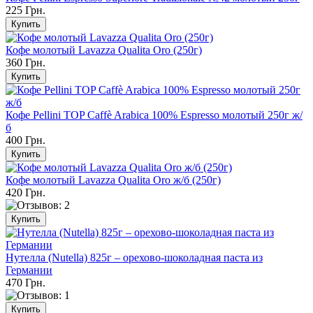
225 Грн.
Кофе молотый Lavazza Qualita Oro (250г)
360 Грн.
Кофе Pellini TOP Caffè Arabica 100% Espresso молотый 250г ж/
б
400 Грн.
Кофе молотый Lavazza Qualita Oro ж/б (250г)
420 Грн.
Нутелла (Nutella) 825г – орехово-шоколадная паста из
Германии
470 Грн.