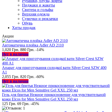
Рубашки, блузы, кофты
Пиджаки и жакеты
Свитера и гольфы
Верхняя одежда
Сумочки и рюкзачки
Обувь
Хиты продаж
Акции
Автоматична плойка Adler AD 2110
1,020 Грн.
880 Грн.
-14%
Нет в наличии
Апарат для приготування солодкої вати Silver Crest SZW 400
A1
2,055 Грн.
820 Грн.
-60%
Нет в наличии
Гель для бритья Нежное прикосновение для чувствительной
кожи Elcos for Men Sensitive Gel XXL 250 мл
125 Грн.
69 Грн.
-45%