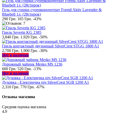
Гель для стирки суперконцентрат Formil Aktiv Lavender &
Bluebell 1л. (28стирок)
290 Грн.
165 Грн.
-43%
Гриль Severin KG 2385
3,840 Грн.
1,920 Грн.
-50%
Гриль контактный двузонный SilverCrest STGG 1800 A1
2,700 Грн.
1,900 Грн.
-30%
Нет в наличии
Дорожный чайник Mesko MS 1236
600 Грн.
520 Грн.
-13%
Нет в наличии
Духовка - Електрична піч SilverCrest SGB 1200 A1
2,310 Грн.
770 Грн.
-67%
Отзывы магазина
Средняя оценка магазина
4,9