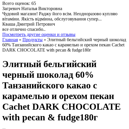
Всего оценок: 65
Загревич Наталья Викторовна
Чудовий магазин! Раджу його всім. Неодноразово купляю
вітаміни. Якість відмінна, обслуговування супер...
Кваша Дмитрий Петрович
все отлично спасибо..
Посмотреть другие оценки и отзывы
Главная
»
Продукты
» Элитный бельгийский черный шоколад
60% Танзанийского какао с карамелью и орехом пекан Cachet
DARK CHOCOLATE with pecan & fudge180г
Элитный бельгийский
черный шоколад 60%
Танзанийского какао с
карамелью и орехом пекан
Cachet DARK CHOCOLATE
with pecan & fudge180г