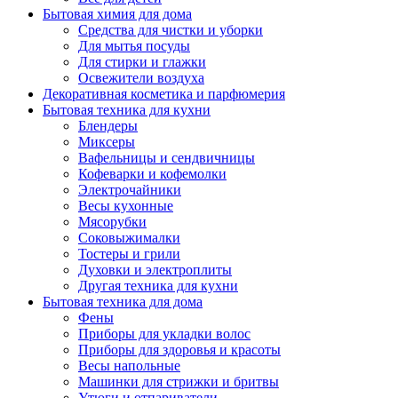
Бытовая химия для дома
Средства для чистки и уборки
Для мытья посуды
Для стирки и глажки
Освежители воздуха
Декоративная косметика и парфюмерия
Бытовая техника для кухни
Блендеры
Миксеры
Вафельницы и сендвичницы
Кофеварки и кофемолки
Электрочайники
Весы кухонные
Мясорубки
Соковыжималки
Тостеры и грили
Духовки и электроплиты
Другая техника для кухни
Бытовая техника для дома
Фены
Приборы для укладки волос
Приборы для здоровья и красоты
Весы напольные
Машинки для стрижки и бритвы
Утюги и отпариватели