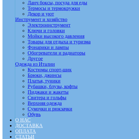
Ланч боксы, посуда для еды
Термосы и термокружки
Декор и уют
Инструмент и хозяйство
Электроинструмент
Ключи и головки
Мойки высокого давления
Товары для отдыха и туризма
Фонарики и лампы
Обогреватели и радиаторы
Другое
Одежда из Италии
Костюмы спорт-шик
Брюки, джинсы
Платья, туники
Рубашки, блузы, кофты
Пиджаки и жакеты
Свитера и гольфы
Верхняя одежда
Сумочки и рюкзачки
Обувь
О НАС
ДОСТАВКА
ОПЛАТА
СТАТЬИ