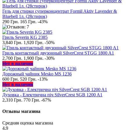
Гель для стирки суперконцентрат Formil Aktiv Lavender &
Bluebell 1л. (28стирок)
290 Грн.
165 Грн.
-43%
Гриль Severin KG 2385
3,840 Грн.
1,920 Грн.
-50%
Гриль контактный двузонный SilverCrest STGG 1800 A1
2,700 Грн.
1,900 Грн.
-30%
Нет в наличии
Дорожный чайник Mesko MS 1236
600 Грн.
520 Грн.
-13%
Нет в наличии
Духовка - Електрична піч SilverCrest SGB 1200 A1
2,310 Грн.
770 Грн.
-67%
Отзывы магазина
Средняя оценка магазина
4,9