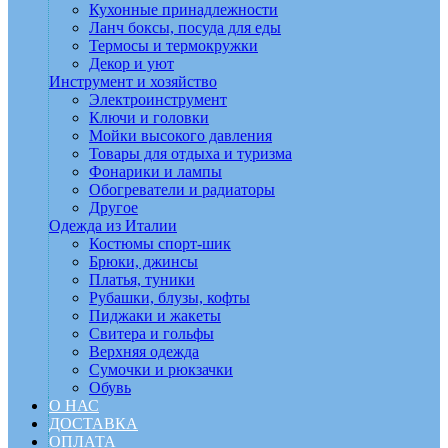
Кухонные принадлежности
Ланч боксы, посуда для еды
Термосы и термокружки
Декор и уют
Инструмент и хозяйство
Электроинструмент
Ключи и головки
Мойки высокого давления
Товары для отдыха и туризма
Фонарики и лампы
Обогреватели и радиаторы
Другое
Одежда из Италии
Костюмы спорт-шик
Брюки, джинсы
Платья, туники
Рубашки, блузы, кофты
Пиджаки и жакеты
Свитера и гольфы
Верхняя одежда
Сумочки и рюкзачки
Обувь
О НАС
ДОСТАВКА
ОПЛАТА