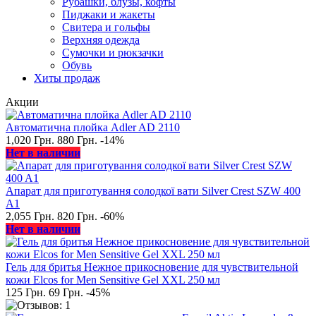
Рубашки, блузы, кофты
Пиджаки и жакеты
Свитера и гольфы
Верхняя одежда
Сумочки и рюкзачки
Обувь
Хиты продаж
Акции
Автоматична плойка Adler AD 2110
1,020 Грн.
880 Грн.
-14%
Нет в наличии
Апарат для приготування солодкої вати Silver Crest SZW 400
A1
2,055 Грн.
820 Грн.
-60%
Нет в наличии
Гель для бритья Нежное прикосновение для чувствительной
кожи Elcos for Men Sensitive Gel XXL 250 мл
125 Грн.
69 Грн.
-45%