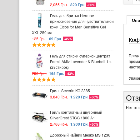
2,055 Грн.
820 Грн.
-60%
Гель для бритья Нежное
Опи
прикосновение для чувствительной
кожи Elcos for Men Sensitive Gel
XXL 250 мл
Кофе
125 Грн.
69 Грн.
-45%
Предл
Гель для стирки суперконцентрат
преми
Formil Aktiv Lavender & Bluebell 1л.
настоя
(28стирок)
290 Грн.
165 Грн.
-43%
Упаков
Гриль Severin KG 2385
Отз
3,840 Грн.
1,920 Грн.
-50%
Нет отз
Гриль контактный двузонный
SilverCrest STGG 1800 A1
2,700 Грн.
1,900 Грн.
-30%
Дорожный чайник Mesko MS 1236