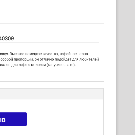
040309
lmayr. Высокое немецкое качество, кофейное зерно
в особой пропорции, он отлично подойдет для любителей
еален для кофе с молоком (капучино, лате).
ыв