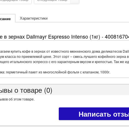
Характеристики
сание
 в зернах Dallmayr Espresso Intenso (1кг) - 4008167
агаем купить кофе в зернах от известного мюнхенского дома деликатесов Dal
ум класса по приемлемой цене. Этот сорт – смесь лучшего кофейного зерна 
щего итальянского эспрессо с его характерным вкусом и крепостью. Так же ид
ка: герметичный пакет из многослойной фольги с клапаном, 1000г.
ывы о товаре (0)
ывов об этом товаре.
Написать отз