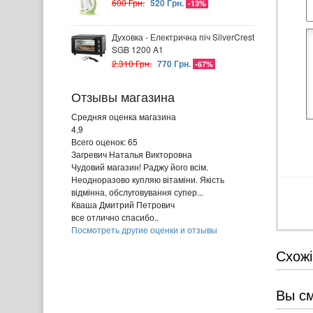
600 Грн.
520 Грн.
-13%
Духовка - Електрична піч SilverCrest
SGB 1200 A1
2,310 Грн.
770 Грн.
-67%
Отзывы магазина
Средняя оценка магазина
4,9
Всего оценок: 65
Загревич Наталья Викторовна
Чудовий магазин! Раджу його всім.
Неодноразово купляю вітаміни. Якість
відмінна, обслуговування супер...
Кваша Дмитрий Петрович
все отлично спасибо..
Посмотреть другие оценки и отзывы
Схожі
Вы с