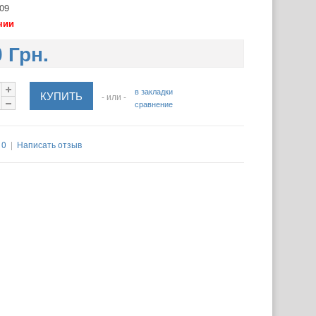
09
чии
 Грн.
в закладки
- или -
сравнение
 0
|
Написать отзыв