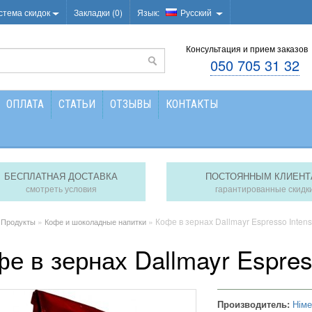
стема скидок
Закладки (0)
Язык:
Русский
Консультация и прием заказов
050 705 31 32
ОПЛАТА
СТАТЬИ
ОТЗЫВЫ
КОНТАКТЫ
БЕСПЛАТНАЯ ДОСТАВКА
ПОСТОЯННЫМ КЛИЕНТ
смотреть условия
гарантированные скидк
»
»
» Кофе в зернах Dallmayr Espresso Intenso
Продукты
Кофе и шоколадные напитки
е в зернах Dallmayr Espress
Производитель:
Нім