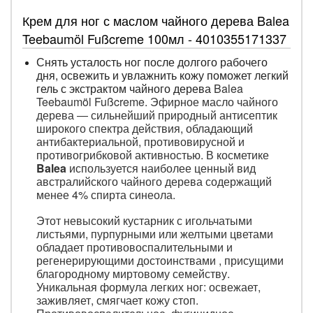
Крем для ног с маслом чайного дерева Balea
Teebaumöl Fußcreme 100мл - 4010355171337
Снять усталость ног после долгого рабочего
дня, освежить и увлажнить кожу поможет легкий
гель с экстрактом чайного дерева
Balea
Teebaumöl Fußcreme.
Эфирное масло чайного
дерева ― сильнейший природный антисептик
широкого спектра действия, обладающий
антибактериальной, противовирусной и
противогрибковой активностью. В косметике
Balea
используется наиболее ценный вид
австралийского чайного дерева содержащий
менее 4% спирта синеола.
Этот невысокий кустарник с игольчатыми
листьями, пурпурными или желтыми цветами
обладает противовоспалительными и
регенерирующими достоинствами , присущими
благородному миртовому семейству.
Уникальная формула легких ног: освежает,
заживляет, смягчает кожу стоп.