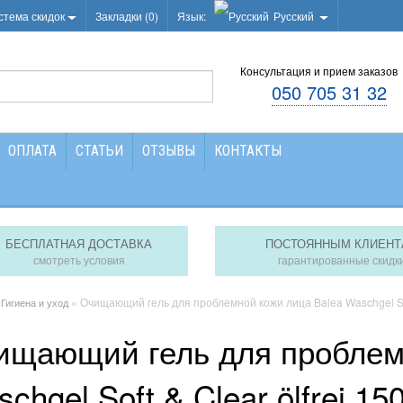
стема скидок
Закладки (0)
Язык:
Русский
Консультация и прием заказов
050 705 31 32
ОПЛАТА
СТАТЬИ
ОТЗЫВЫ
КОНТАКТЫ
БЕСПЛАТНАЯ ДОСТАВКА
ПОСТОЯННЫМ КЛИЕНТ
смотреть условия
гарантированные скидк
»
» Очищающий гель для проблемной кожи лица Balea Waschgel Soft
Гигиена и уход
ищающий гель для проблемн
chgel Soft & Clear ölfrei 15