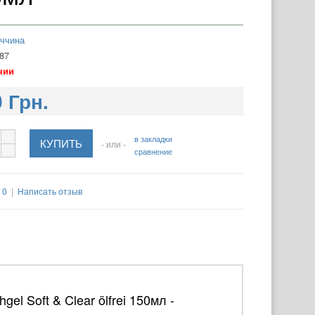
еччина
87
чии
 Грн.
в закладки
- или -
сравнение
 0
|
Написать отзыв
 Soft & Clear ölfrei 150мл -