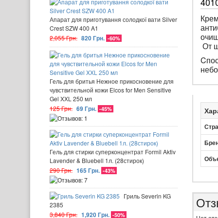
401
Крем
Апарат для приготування солодкої вати Silver
анти
Crest SZW 400 A1
очищ
2,055 Грн.
820 Грн.
-60%
От ш
Cпос
небо
Гель для бритья Нежное прикосновение для
чувствительной кожи Elcos for Men Sensitive
Gel XXL 250 мл
125 Грн.
69 Грн.
-45%
Хар
Стра
Бре
Гель для стирки суперконцентрат Formil Aktiv
Объ
Lavender & Bluebell 1л. (28стирок)
290 Грн.
165 Грн.
-43%
Гриль Severin KG
Отз
2385
3,840 Грн.
1,920 Грн.
-50%
Нет отз