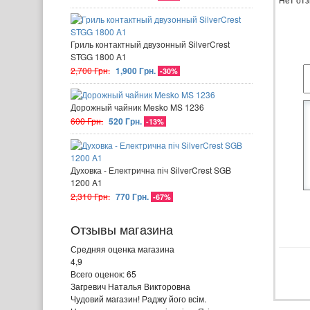
Гриль контактный двузонный SilverCrest
STGG 1800 A1
2,700 Грн.
1,900 Грн.
-30%
Дорожный чайник Mesko MS 1236
600 Грн.
520 Грн.
-13%
Духовка - Електрична піч SilverCrest SGB
1200 A1
2,310 Грн.
770 Грн.
-67%
Отзывы магазина
Средняя оценка магазина
4,9
Всего оценок: 65
Загревич Наталья Викторовна
Чудовий магазин! Раджу його всім.