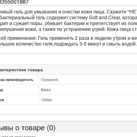
0355001887
овый гель для умывания и очистки кожи лица. Скажите "Н
бактериальный гель содержит систему
Soft
and
Clear
, котор
ает и сужает поры, убивает бактерии и препятствует их по
елушения кожи, а также по устранению угрей. Кожа лица ст
об применения: Гель применять 2 раза в неделю утром и ве
льшое количество геля,подождать 3-5 минут и смыть водой.
актеристики товара
на производитель
Германия
нд
Balea
ем
150мл
ывы о товаре (0)
ывов об этом товаре.