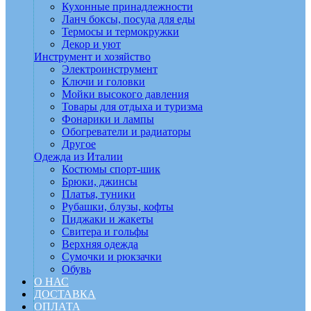
Кухонные принадлежности
Ланч боксы, посуда для еды
Термосы и термокружки
Декор и уют
Инструмент и хозяйство
Электроинструмент
Ключи и головки
Мойки высокого давления
Товары для отдыха и туризма
Фонарики и лампы
Обогреватели и радиаторы
Другое
Одежда из Италии
Костюмы спорт-шик
Брюки, джинсы
Платья, туники
Рубашки, блузы, кофты
Пиджаки и жакеты
Свитера и гольфы
Верхняя одежда
Сумочки и рюкзачки
Обувь
О НАС
ДОСТАВКА
ОПЛАТА