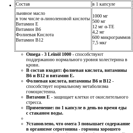
Состав
в 1 капсуле
льняное масло
1000 мг
в том числе α-линоленовой кислоты
500 мг
Витамин Е
12 мг α-TE
Витамин B6
4,2 мг
Фолиевая Кислота
600 микрограммов
Витамин B12
7,5 мкг
Omega - 3 Leinöl 1000 -
способствуют
поддержанию нормального уровня холестерина в
крови.
В состав входят: фолиевая кислота, витамины
В6 и В12 и витамин Е.
Фолиевая кислота, витамины В6 и В12
-
способствует нормальному метаболизма
гомоцистеина.
Витамин Е
- защищает клетки от окислительного
стресса.
Применение: по 1 капсуле
в день во время еды
с стаканом воды​.
Установлено, что омега 3 повышает содержание
в организме серотонина - гормона хорошего