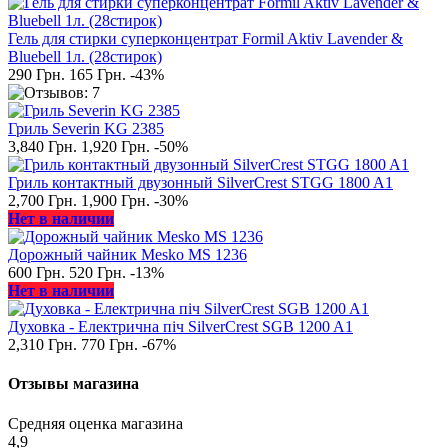
Гель для стирки суперконцентрат Formil Aktiv Lavender &
Bluebell 1л. (28стирок)
290 Грн.
165 Грн.
-43%
Гриль Severin KG 2385
3,840 Грн.
1,920 Грн.
-50%
Гриль контактный двузонный SilverCrest STGG 1800 A1
2,700 Грн.
1,900 Грн.
-30%
Нет в наличии
Дорожный чайник Mesko MS 1236
600 Грн.
520 Грн.
-13%
Нет в наличии
Духовка - Електрична піч SilverCrest SGB 1200 A1
2,310 Грн.
770 Грн.
-67%
Отзывы магазина
Средняя оценка магазина
4,9