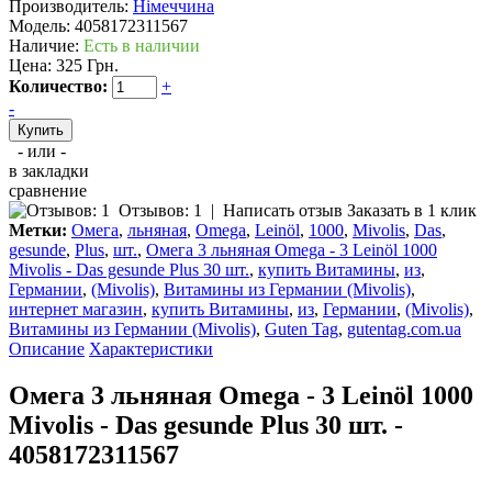
Производитель:
Німеччина
Модель:
4058172311567
Наличие:
Есть в наличии
Цена:
325 Грн.
Количество:
+
-
- или -
в закладки
сравнение
Отзывов: 1
|
Написать отзыв
Заказать в 1 клик
Метки:
Омега
,
льняная
,
Omega
,
Leinöl
,
1000
,
Mivolis
,
Das
,
gesunde
,
Plus
,
шт.
,
Омега 3 льняная Omega - 3 Leinöl 1000
Mivolis - Das gesunde Plus 30 шт.
,
купить Витамины
,
из
,
Германии
,
(Mivolis)
,
Витамины из Германии (Mivolis)
,
интернет магазин
,
купить Витамины
,
из
,
Германии
,
(Mivolis)
,
Витамины из Германии (Mivolis)
,
Guten Tag
,
gutentag.com.ua
Описание
Характеристики
Омега 3 льняная Omega - 3 Leinöl 1000
Mivolis - Das gesunde Plus 30 шт. -
4058172311567