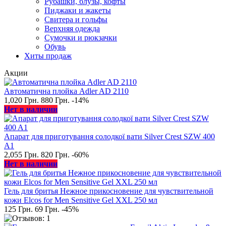
Рубашки, блузы, кофты
Пиджаки и жакеты
Свитера и гольфы
Верхняя одежда
Сумочки и рюкзачки
Обувь
Хиты продаж
Акции
Автоматична плойка Adler AD 2110
1,020 Грн.
880 Грн.
-14%
Нет в наличии
Апарат для приготування солодкої вати Silver Crest SZW 400
A1
2,055 Грн.
820 Грн.
-60%
Нет в наличии
Гель для бритья Нежное прикосновение для чувствительной
кожи Elcos for Men Sensitive Gel XXL 250 мл
125 Грн.
69 Грн.
-45%