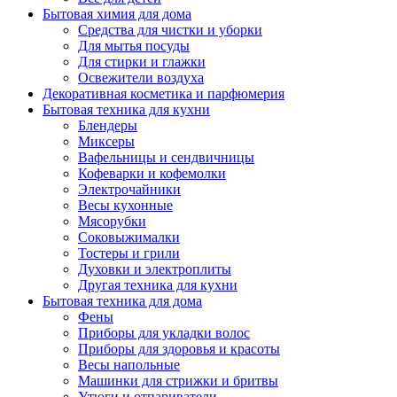
Бытовая химия для дома
Средства для чистки и уборки
Для мытья посуды
Для стирки и глажки
Освежители воздуха
Декоративная косметика и парфюмерия
Бытовая техника для кухни
Блендеры
Миксеры
Вафельницы и сендвичницы
Кофеварки и кофемолки
Электрочайники
Весы кухонные
Мясорубки
Соковыжималки
Тостеры и грили
Духовки и электроплиты
Другая техника для кухни
Бытовая техника для дома
Фены
Приборы для укладки волос
Приборы для здоровья и красоты
Весы напольные
Машинки для стрижки и бритвы
Утюги и отпариватели