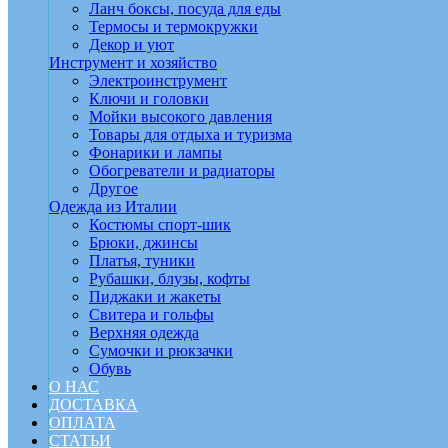
Ланч боксы, посуда для еды
Термосы и термокружки
Декор и уют
Инструмент и хозяйство
Электроинструмент
Ключи и головки
Мойки высокого давления
Товары для отдыха и туризма
Фонарики и лампы
Обогреватели и радиаторы
Другое
Одежда из Италии
Костюмы спорт-шик
Брюки, джинсы
Платья, туники
Рубашки, блузы, кофты
Пиджаки и жакеты
Свитера и гольфы
Верхняя одежда
Сумочки и рюкзачки
Обувь
О НАС
ДОСТАВКА
ОПЛАТА
СТАТЬИ